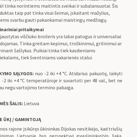
ėl tinka norintiems maitintis sveikai ir subalansuotai. Šis
duktas taip pat tinka visai šeimai, įskaitant mažylius,
iems svarbu gauti pakankamai maistingų medžiagų.
inariniai pritaikymai
jaustytas viščiuko broileris yra labai patogus ir universaliai
dojamas. Tinka greitam kepimui, troškinimui, grilinimui ar
inant šašlykus. Puikiai tinka tiek kasdieniams
iekalams, tiek šventiniams vakarienės stalui.
IKYMO SĄLYGOS:
nuo -2 iki +4 °C. Atidarius pakuotę, laikyti
 -2 iki +4 °C temperatūroje ir suvartoti per 48 val., bet ne
iau negu vartojimo termino pabaiga.
MĖS ŠALIS:
Lietuva
E ŪKĮ / GAMINTOJĄ
nos rajone įsikūręs ūkininkas Dijokas nesitikėjo, kad triušių
inimas Lietuvoje bus perspektyvi gyvulininkystės šaka.