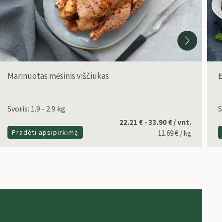
Marinuotas mėsinis viščiukas
E
Svoris: 1.9 - 2.9 kg
S
22.21 € - 33.90 € / vnt.
Pradėti apsipirkimą
11.69
€
/ kg