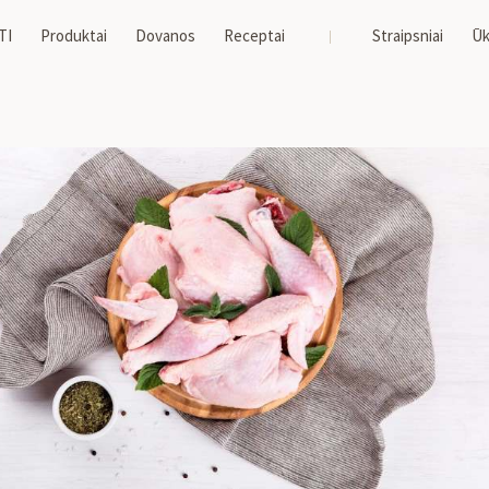
TI
Produktai
Dovanos
Receptai
Straipsniai
Ūk
/ Viščiukas broileris, gabaliukais