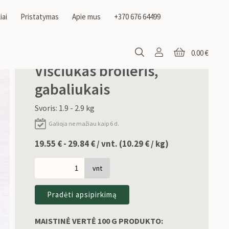
iai
Pristatymas
Apie mus
+370 676 64499
0.00 €
Viščiukas broileris,
gabaliukais
Svoris: 1.9 - 2.9 kg
Galioja ne mažiau kaip 6 d.
19.55 € - 29.84 € / vnt. (
10.29
€
/ kg)
vnt
Pradėti apsipirkimą
MAISTINĖ VERTĖ 100 G PRODUKTO: