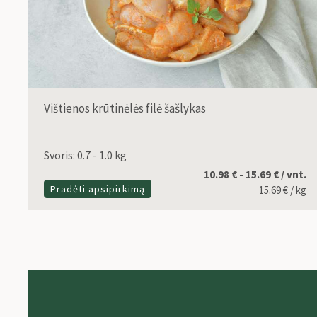
Vištienos krūtinėlės filė šašlykas
Svoris: 0.7 - 1.0 kg
10.98 € - 15.69 € / vnt.
Pradėti apsipirkimą
15.69
€
/ kg