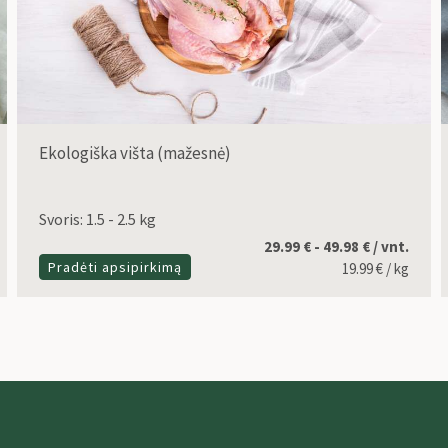
Ekologiška višta (mažesnė)
Svoris: 1.5 - 2.5 kg
29.99 € - 49.98 € / vnt.
Pradėti apsipirkimą
19.99
€
/ kg