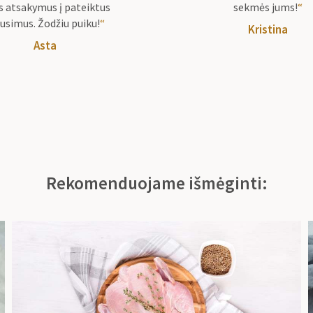
s atsakymus į pateiktus
sekmės jums!
“
usimus. Žodžiu puiku!
“
Kristina
Asta
Rekomenduojame išmėginti: