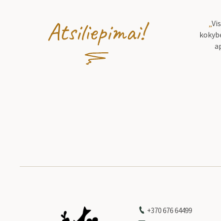
Atsiliepimai!
„
Vi
kokybė
a
+370 676 64499