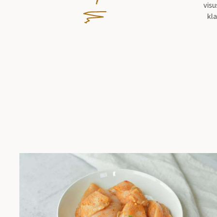
visu
kla