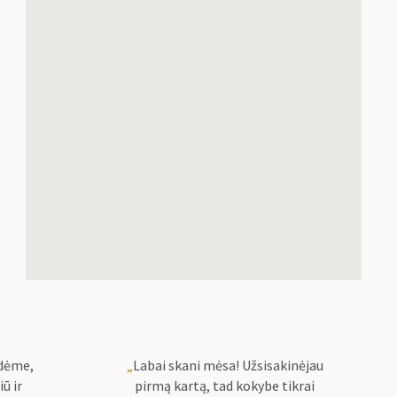
ndėme,
„
Labai skani mėsa! Užsisakinėjau
iū ir
pirmą kartą, tad kokybe tikrai