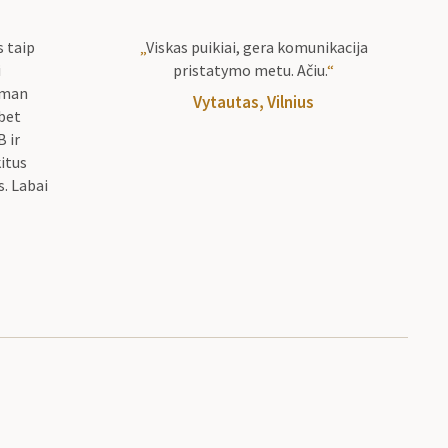
s taip
„
Viskas puikiai, gera komunikacija
i
pristatymo metu. Ačiu.
“
 man
Vytautas, Vilnius
 bet
 ir
kitus
. Labai