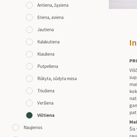
Antiena, žąsiena
Ėriena, aviena
Jautiena
In
Kalakutiena
Kiauliena
PR
Putpeliena
Viš
sup
Rūkyta, sūdyta mėsa
mai
Triušiena
kok
nat
Veršiena
gam
pat
Vištiena
Mai
Naujienos
Šis
rau