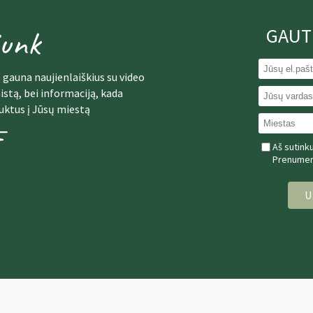
junk
GAUT
 gauna naujienlaiškius su video
istą, bei informaciją, kada
uktus į Jūsų miestą
Aš sutink
Prenumera
U