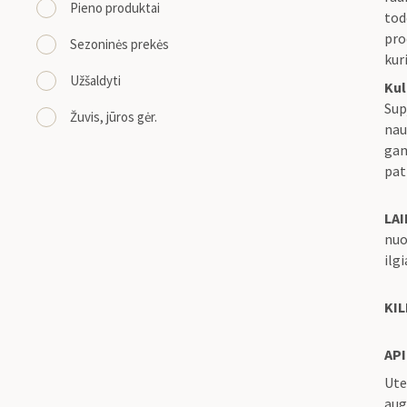
Pieno produktai
tod
pro
Sezoninės prekės
kur
Užšaldyti
Kul
Sup
Žuvis, jūros gėr.
nau
gam
pat
LA
nuo
ilg
KIL
API
Ute
aug