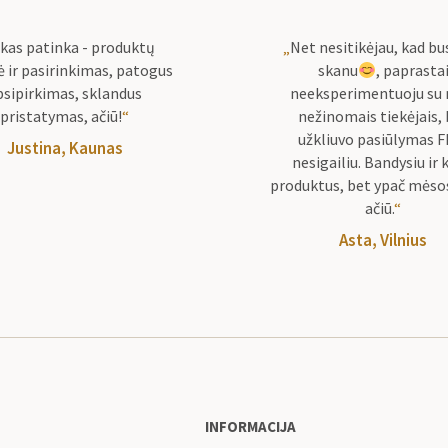
skas patinka - produktų
„
Net nesitikėjau, kad bu
 ir pasirinkimas, patogus
skanu
, paprasta
psipirkimas, sklandus
neeksperimentuoju su
pristatymas, ačiū!
“
nežinomais tiekėjais,
užkliuvo pasiūlymas FB
Justina, Kaunas
nesigailiu. Bandysiu ir 
produktus, bet ypač mėsos
ačiū.
“
Asta, Vilnius
INFORMACIJA