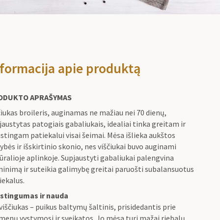
formacija apie produktą
ODUKTO APRAŠYMAS
čiukas broileris, auginamas ne mažiau nei 70 dienų,
jaustytas patogiais gabaliukais, idealiai tinka greitam ir
stingam patiekalui visai šeimai. Mėsa išlieka aukštos
ybės ir išskirtinio skonio, nes viščiukai buvo auginami
ūralioje aplinkoje. Supjaustyti gabaliukai palengvina
inimą ir suteikia galimybę greitai paruošti subalansuotus
iekalus.
stingumas ir nauda
 viščiukas – puikus baltymų šaltinis, prisidedantis prie
menų vystymosi ir sveikatos. Jo mėsa turi mažai riebalų,