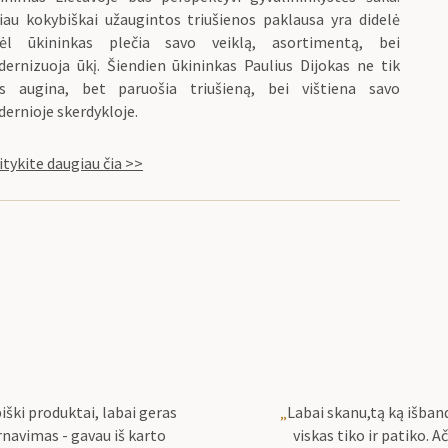
iau kokybiškai užaugintos triušienos paklausa yra didelė
ėl ūkininkas plečia savo veiklą, asortimentą, bei
ernizuoja ūkį. Šiendien ūkininkas Paulius Dijokas ne tik
s augina, bet paruošia triušieną, bei vištiena savo
ernioje skerdykloje.
itykite daugiau čia >>
iški produktai, labai geras
„
Labai skanu,tą ką išba
navimas - gavau iš karto
viskas tiko ir patiko. Ač