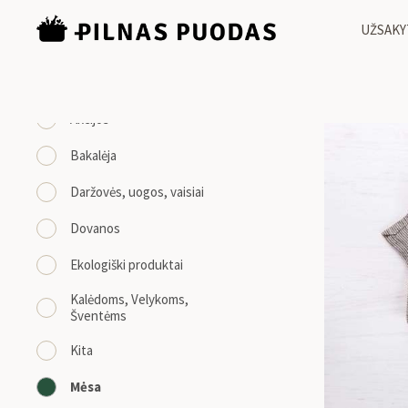
UŽSAKY
KATEGORIJOS
Mėsa
/
Vištiena
Akcijos
Bakalėja
Daržovės, uogos, vaisiai
Dovanos
Ekologiški produktai
Kalėdoms, Velykoms,
Šventėms
Kita
Mėsa