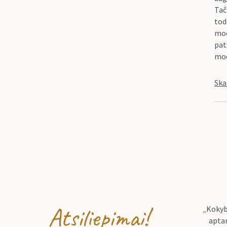
Tač
tod
mod
pat
mod
Ska
Atsiliepimai!
„
Kokyb
aptar