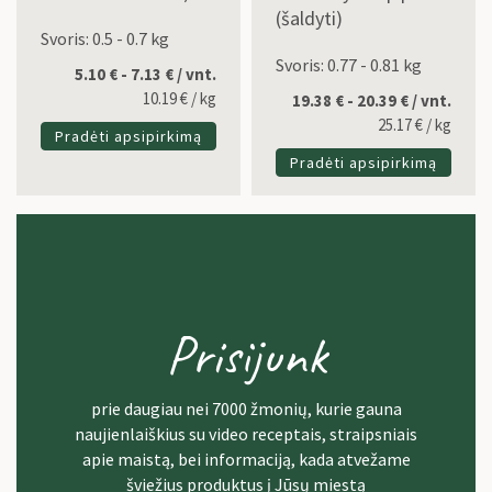
(šaldyti)
Svoris: 0.5 - 0.7 kg
Svoris: 0.77 - 0.81 kg
5.10 € - 7.13 € / vnt.
10.19
€
/ kg
19.38 € - 20.39 € / vnt.
25.17
€
/ kg
Pradėti apsipirkimą
Pradėti apsipirkimą
Prisijunk
prie daugiau nei 7000 žmonių, kurie gauna
naujienlaiškius su video receptais, straipsniais
apie maistą, bei informaciją, kada atvežame
šviežius produktus į Jūsų miestą