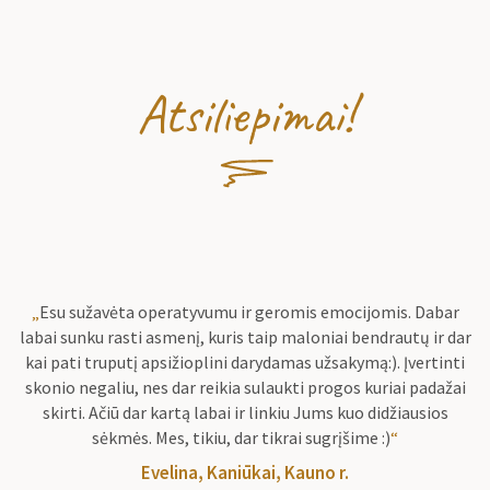
Atsiliepimai!
„
Esu sužavėta operatyvumu ir geromis emocijomis. Dabar
labai sunku rasti asmenį, kuris taip maloniai bendrautų ir dar
kai pati truputį apsižioplini darydamas užsakymą:). Įvertinti
skonio negaliu, nes dar reikia sulaukti progos kuriai padažai
skirti. Ačiū dar kartą labai ir linkiu Jums kuo didžiausios
sėkmės. Mes, tikiu, dar tikrai sugrįšime :)
“
Evelina, Kaniūkai, Kauno r.