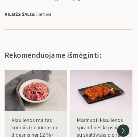
KILMĖS ŠALIS:
Lietuva
Rekomenduojame išmėginti:
Kiaulienos maltas
Marinuoti kiaulienos
kumpis (riebumas ne
sprandinės kepsniai
didesnis nei 12 %)
su skaldytais pipirais