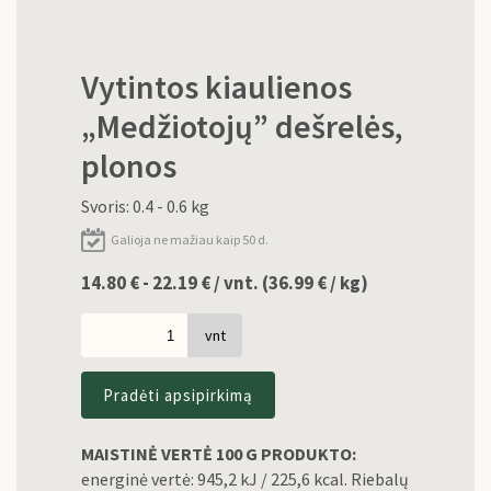
Vytintos kiaulienos
„Medžiotojų” dešrelės,
plonos
Svoris: 0.4 - 0.6 kg
Galioja ne mažiau kaip 50 d.
14.80 € - 22.19 € / vnt. (
36.99
€
/ kg)
vnt
Pradėti apsipirkimą
MAISTINĖ VERTĖ 100 G PRODUKTO:
energinė vertė: 945,2 kJ / 225,6 kcal. Riebalų