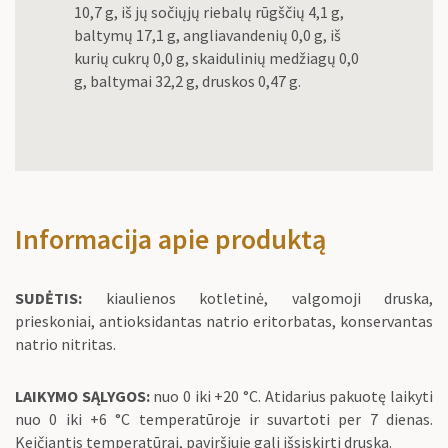
10,7 g, iš jų sočiųjų riebalų rūgščių 4,1 g,
baltymų 17,1 g, angliavandenių 0,0 g, iš
kurių cukrų 0,0 g, skaidulinių medžiagų 0,0
g, baltymai 32,2 g, druskos 0,47 g.
Informacija apie produktą
SUDĖTIS:
kiaulienos kotletinė, valgomoji druska,
prieskoniai, antioksidantas natrio eritorbatas, konservantas
natrio nitritas.
LAIKYMO SĄLYGOS:
nuo 0 iki +20 °C. Atidarius pakuotę laikyti
nuo 0 iki +6 °C temperatūroje ir suvartoti per 7 dienas.
Keičiantis temperatūrai, paviršiuje gali išsiskirti druska.