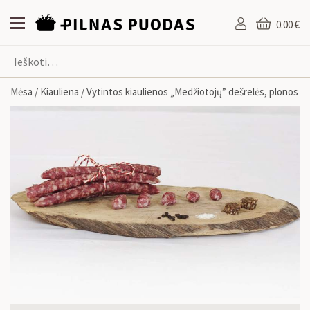
0.00 €
Mėsa
/
Kiauliena
/ Vytintos kiaulienos „Medžiotojų” dešrelės, plonos