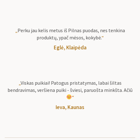
„
Perku jau kelis metus iš Pilnas puodas, nes tenkina
produktų, ypač mėsos, kokybė.
“
Eglė, Klaipėda
„
Viskas puikiai! Patogus pristatymas, labai šiltas
bendravimas, veršiena puiki - šviesi, paruošta minkšta. Ačiū
“
Ieva, Kaunas