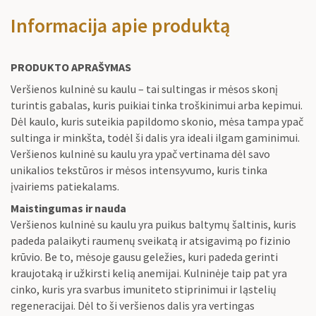
Informacija apie produktą
PRODUKTO APRAŠYMAS
Veršienos kulninė su kaulu – tai sultingas ir mėsos skonį
turintis gabalas, kuris puikiai tinka troškinimui arba kepimui.
Dėl kaulo, kuris suteikia papildomo skonio, mėsa tampa ypač
sultinga ir minkšta, todėl ši dalis yra ideali ilgam gaminimui.
Veršienos kulninė su kaulu yra ypač vertinama dėl savo
unikalios tekstūros ir mėsos intensyvumo, kuris tinka
įvairiems patiekalams.
Maistingumas ir nauda
Veršienos kulninė su kaulu yra puikus baltymų šaltinis, kuris
padeda palaikyti raumenų sveikatą ir atsigavimą po fizinio
krūvio. Be to, mėsoje gausu geležies, kuri padeda gerinti
kraujotaką ir užkirsti kelią anemijai. Kulninėje taip pat yra
cinko, kuris yra svarbus imuniteto stiprinimui ir ląstelių
regeneracijai. Dėl to ši veršienos dalis yra vertingas