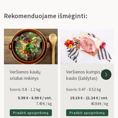
Rekomenduojame išmėginti:
Veršienos kaulų
Veršienos kumpis be
sriubai rinkinys
kaulo (šaldytas)
Svoris: 0.8 - 1.2 kg
Svoris: 0.47 - 0.52 kg
5.99 € - 8.99 € / vnt.
19.19 € - 21.24 € / vnt.
7.49
€
/ kg
40.84
€
/ kg
Pradėti apsipirkimą
Pradėti apsipirkimą