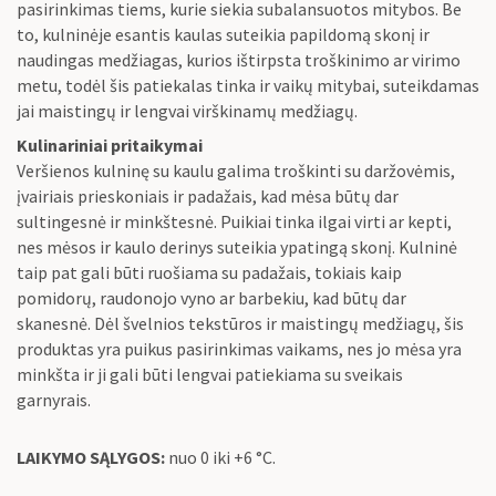
pasirinkimas tiems, kurie siekia subalansuotos mitybos. Be
to, kulninėje esantis kaulas suteikia papildomą skonį ir
naudingas medžiagas, kurios ištirpsta troškinimo ar virimo
metu, todėl šis patiekalas tinka ir vaikų mitybai, suteikdamas
jai maistingų ir lengvai virškinamų medžiagų.
Kulinariniai pritaikymai
Veršienos kulninę su kaulu galima troškinti su daržovėmis,
įvairiais prieskoniais ir padažais, kad mėsa būtų dar
sultingesnė ir minkštesnė. Puikiai tinka ilgai virti ar kepti,
nes mėsos ir kaulo derinys suteikia ypatingą skonį. Kulninė
taip pat gali būti ruošiama su padažais, tokiais kaip
pomidorų, raudonojo vyno ar barbekiu, kad būtų dar
skanesnė. Dėl švelnios tekstūros ir maistingų medžiagų, šis
produktas yra puikus pasirinkimas vaikams, nes jo mėsa yra
minkšta ir ji gali būti lengvai patiekiama su sveikais
garnyrais.
LAIKYMO SĄLYGOS:
nuo 0 iki +6 °C.