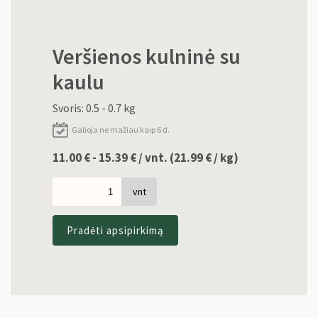
Veršienos kulninė su
kaulu
Svoris: 0.5 - 0.7 kg
Galioja ne mažiau kaip 6 d.
11.00 € - 15.39 € / vnt. (
21.99
€
/ kg)
vnt
Pradėti apsipirkimą