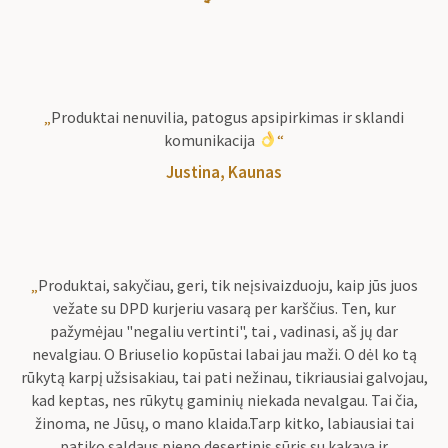
„
Produktai nenuvilia, patogus apsipirkimas ir sklandi
komunikacija
“
Justina, Kaunas
„
Produktai, sakyčiau, geri, tik neįsivaizduoju, kaip jūs juos
vežate su DPD kurjeriu vasarą per karščius. Ten, kur
pažymėjau "negaliu vertinti", tai , vadinasi, aš jų dar
nevalgiau. O Briuselio kopūstai labai jau maži. O dėl ko tą
rūkytą karpį užsisakiau, tai pati nežinau, tikriausiai galvojau,
kad keptas, nes rūkytų gaminių niekada nevalgau. Tai čia,
žinoma, ne Jūsų, o mano klaida.Tarp kitko, labiausiai tai
patiko saldaus pieno desertinis sūris su kakava ir