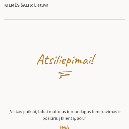
KILMĖS ŠALIS:
Lietuva
Atsiliepimai!
„
Viskas puikiai, labai malonus ir mandagus bendravimas ir
požiūris į klientą, ačiū
“
IevA