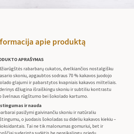
formacija apie produktą
ODUKTO APRAŠYMAS
džiarūgštės rabarbarų cukatos, dvelkiančios nostalgišku
asario skoniu, apgaubtos sodraus 70 % kakavos juodojo
olado glajumi ir pabarstytos kvapniais kakavos milteliais.
 derinys džiugina išraiškingu skoniu ir subtiliu kontrastu
p švelnaus rūgštumo bei šokolado kartumo.
stingumas ir nauda
arbarai pasižymi gaivinančiu skoniu ir natūraliu
štingumu, o juodasis šokoladas su dideliu kakavos kiekiu –
ioksidantais. Tai ne tik malonumas gomuriui, bet ir
opščiai suderinta sudėtis be nereikalingų priedų.