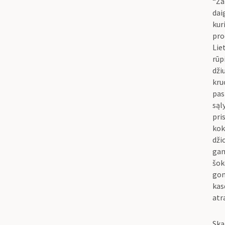
“Ža
dai
kur
pro
Lie
rūp
dži
kru
pas
są
pri
kok
dži
gam
šok
gom
kas
atr
Ska