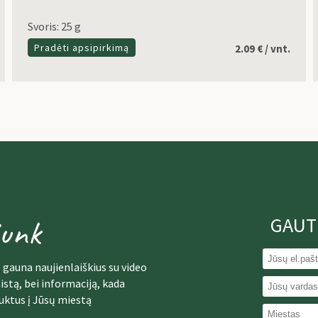
Svoris: 25 g
Pradėti apsipirkimą
2.09
€
/ vnt.
junk
GAUT
 gauna naujienlaiškius su video
istą, bei informaciją, kada
uktus į Jūsų miestą