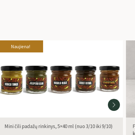
Naujiena!
Mini čili padažų rinkinys, 5×40 ml (nuo 3/10 iki 9/10)
F
k