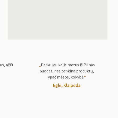
us, ačiū
„
Perku jau kelis metus iš Pilnas
puodas, nes tenkina produktų,
ypač mėsos, kokybė.
“
Eglė, Klaipėda