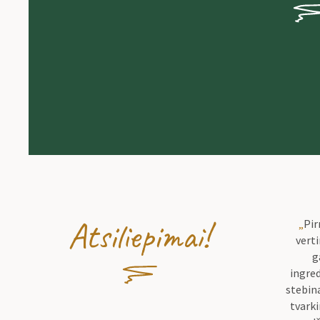
Atsiliepimai!
„
Pir
vert
g
ingred
stebina
tvark