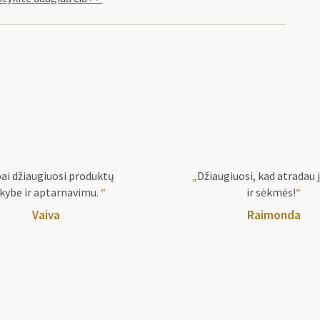
ai džiaugiuosi produktų
„
Džiaugiuosi, kad atradau j
kybe ir aptarnavimu.
“
ir sėkmės!
“
Vaiva
Raimonda