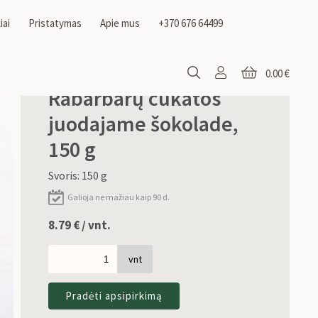
iai
Pristatymas
Apie mus
+370 676 64499
0.00 €
Rabarbarų cukatos
juodajame šokolade,
150 g
Svoris: 150 g
Galioja ne mažiau kaip 90 d.
8.79
€
/ vnt.
vnt
Pradėti apsipirkimą