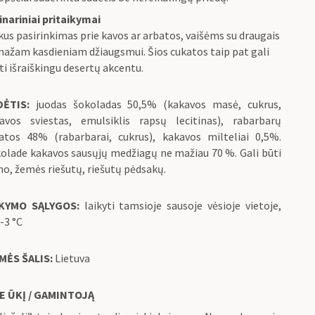
inariniai pritaikymai
kus pasirinkimas prie kavos ar arbatos, vaišėms su draugais
mažam kasdieniam džiaugsmui. Šios cukatos taip pat gali
ti išraiškingu desertų akcentu.
DĖTIS:
juodas šokoladas 50,5% (kakavos masė, cukrus,
avos sviestas, emulsiklis rapsų lecitinas), rabarbarų
atos 48% (rabarbarai, cukrus), kakavos milteliai 0,5%.
olade kakavos sausųjų medžiagų ne mažiau 70 %. Gali būti
no, žemės riešutų, riešutų pėdsakų.
IKYMO SĄLYGOS:
laikyti tamsioje sausoje vėsioje vietoje,
-3 °C
MĖS ŠALIS:
Lietuva
E ŪKĮ / GAMINTOJĄ