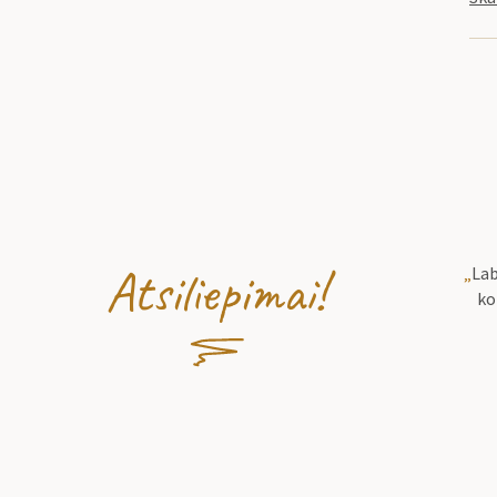
Atsiliepimai!
„
Lab
ko