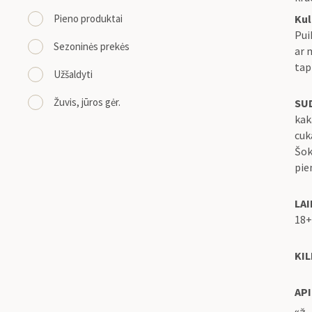
Kul
Pieno produktai
Pui
Sezoninės prekės
ar 
tap
Užšaldyti
Žuvis, jūros gėr.
SU
kak
cuk
Šok
pie
LA
18+
KIL
API