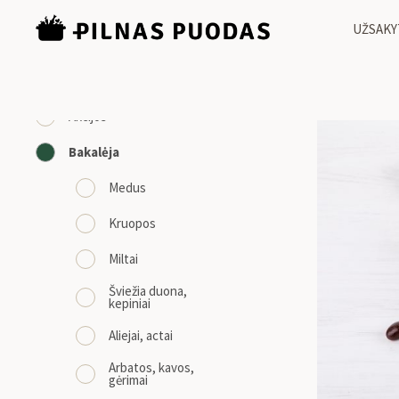
UŽSAKY
KATEGORIJOS
Bakalėja
/
Sald
Akcijos
Bakalėja
Medus
Kruopos
Miltai
Šviežia duona,
kepiniai
Aliejai, actai
Arbatos, kavos,
gėrimai