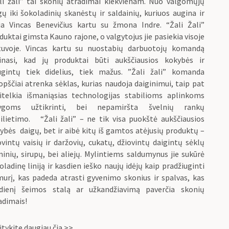
li žali” tai skonių atradimai kiekvienam. Nuo valgomųjų
gų iki šokoladinių skanėstų ir saldainių, kuriuos augina ir
ia Vincas Benevičius kartu su žmona Indre. “Žali Žali”
duktai gimsta Kauno rajone, o valgytojus jie pasiekia visoje
tuvoje. Vincas kartu su nuostabių darbuotojų komandą
inasi, kad jų produktai būti aukščiausios kokybės ir
ugintų tiek didelius, tiek mažus. ”Žali žali” komanda
opščiai atrenka sėklas, kurias naudoja daiginimui, taip pat
itelkia išmaniąsias technologijas stabilioms aplinkoms
lygoms užtikrinti, bei nepamiršta švelnių rankų
silietimo. “Žali žali” – ne tik visa puokštė aukščiausios
ybės daigų, bet ir aibė kitų iš gamtos atėjusių produktų –
ovintų vaisių ir daržovių, cukatų, džiovintų daigintų sėklų
inių, sirupų, bei aliejų. Mylintiems saldumynus jie sukūrė
oladinę liniją ir kasdien ieško naujų idėjų kaip pradžiuginti
urį, kas padeda atrasti gyvenimo skonius ir spalvas, kas
dienį šeimos stalą ar užkandžiavimą paverčia skonių
adimais!
itykite daugiau čia >>