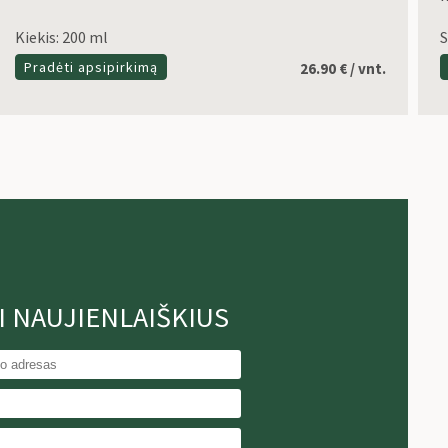
Kiekis: 200 ml
S
Pradėti apsipirkimą
26.90
€
/ vnt.
I NAUJIENLAIŠKIUS