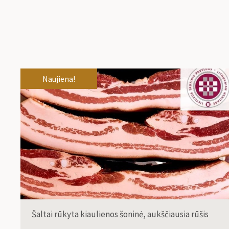
Naujiena!
Šaltai rūkyta kiaulienos šoninė, aukščiausia rūšis