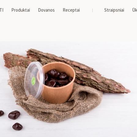
TI
Produktai
Dovanos
Receptai
Straipsniai
Ūk
umynai, gardėsiai
/ Rabarbarų cukatos juodajame šokolade, 150 g