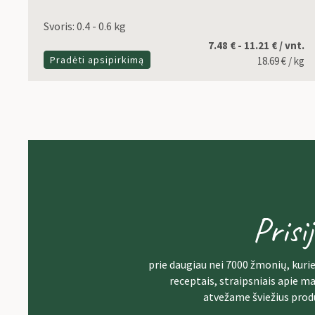
Svoris: 0.4 - 0.6 kg
7.48 € - 11.21 € / vnt.
Pradėti apsipirkimą
18.69
€
/ kg
Prisi
prie daugiau nei 7000 žmonių, kurie
receptais, straipsniais apie ma
atvežame šviežius prod