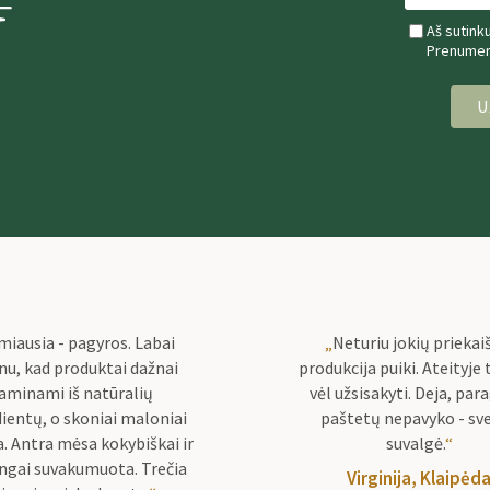
Aš sutink
Prenumera
U
miausia - pagyros. Labai
„
Neturiu jokių priekai
inu, kad produktai dažnai
produkcija puiki. Ateityje t
aminami iš natūralių
vėl užsisakyti. Deja, par
ientų, o skoniai maloniai
paštetų nepavyko - sve
. Antra mėsa kokybiškai ir
suvalgė.
“
ingai suvakumuota. Trečia
Virginija, Klaipėd