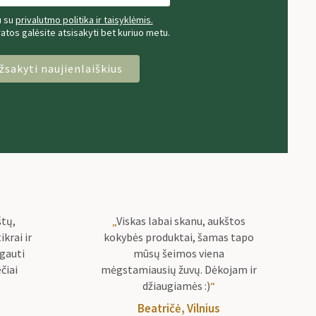
u su
privalutmo politika ir taisyklėmis.
tos galėsite atsisakyti bet kuriuo metu.
žsakyti naujienlaiškius
štų,
„
Viskas labai skanu, aukštos
ikrai ir
kokybės produktai, šamas tapo
agauti
mūsų šeimos viena
čiai
mėgstamiausių žuvų. Dėkojam ir
džiaugiamės :)
“
a
Beatričė, Vilnius