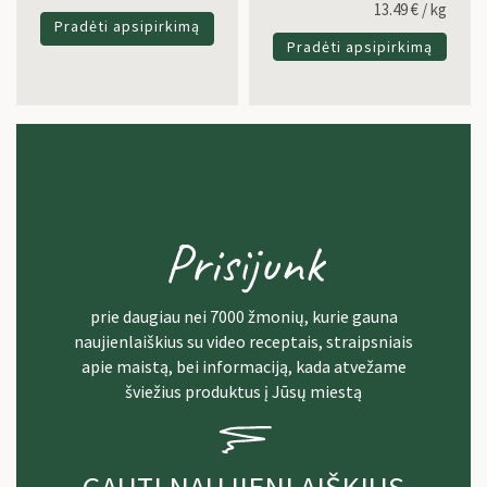
13.49
€
/ kg
Pradėti apsipirkimą
Pradėti apsipirkimą
Prisijunk
prie daugiau nei 7000 žmonių, kurie gauna
naujienlaiškius su video receptais, straipsniais
apie maistą, bei informaciją, kada atvežame
šviežius produktus į Jūsų miestą
GAUTI NAUJIENLAIŠKIUS