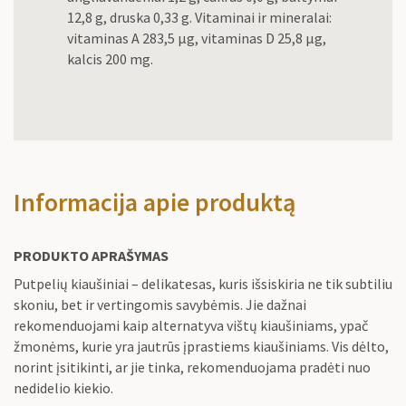
12,8 g, druska 0,33 g. Vitaminai ir mineralai:
vitaminas A 283,5 µg, vitaminas D 25,8 µg,
kalcis 200 mg.
Informacija apie produktą
PRODUKTO APRAŠYMAS
Putpelių kiaušiniai – delikatesas, kuris išsiskiria ne tik subtiliu
skoniu, bet ir vertingomis savybėmis. Jie dažnai
rekomenduojami kaip alternatyva vištų kiaušiniams, ypač
žmonėms, kurie yra jautrūs įprastiems kiaušiniams. Vis dėlto,
norint įsitikinti, ar jie tinka, rekomenduojama pradėti nuo
nedidelio kiekio.