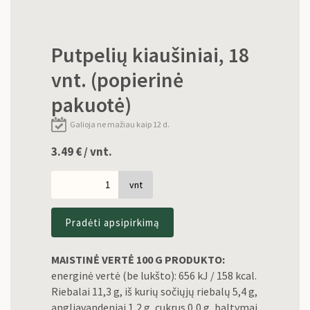
Putpelių kiaušiniai, 18
vnt. (popierinė
pakuotė)
Galioja ne mažiau kaip 12 d.
3.49
€
/ vnt.
vnt
Pradėti apsipirkimą
MAISTINĖ VERTĖ 100 G PRODUKTO:
energinė vertė (be lukšto): 656 kJ / 158 kcal.
Riebalai 11,3 g, iš kurių sočiųjų riebalų 5,4 g,
angliavandeniai 1,2 g, cukrus 0,0 g, baltymai