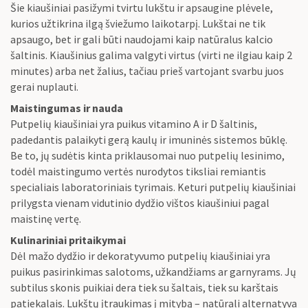
Šie kiaušiniai pasižymi tvirtu lukštu ir apsaugine plėvele,
kurios užtikrina ilgą šviežumo laikotarpį. Lukštai ne tik
apsaugo, bet ir gali būti naudojami kaip natūralus kalcio
šaltinis. Kiaušinius galima valgyti virtus (virti ne ilgiau kaip 2
minutes) arba net žalius, tačiau prieš vartojant svarbu juos
gerai nuplauti.
Maistingumas ir nauda
Putpelių kiaušiniai yra puikus vitamino A ir D šaltinis,
padedantis palaikyti gerą kaulų ir imuninės sistemos būklę.
Be to, jų sudėtis kinta priklausomai nuo putpelių lesinimo,
todėl maistingumo vertės nurodytos tiksliai remiantis
specialiais laboratoriniais tyrimais. Keturi putpelių kiaušiniai
prilygsta vienam vidutinio dydžio vištos kiaušiniui pagal
maistinę vertę.
Kulinariniai pritaikymai
Dėl mažo dydžio ir dekoratyvumo putpelių kiaušiniai yra
puikus pasirinkimas salotoms, užkandžiams ar garnyrams. Jų
subtilus skonis puikiai dera tiek su šaltais, tiek su karštais
patiekalais. Lukštų įtraukimas į mitybą – natūrali alternatyva