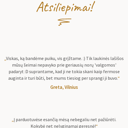
Atsiliepimai!
„
Viskas, ką bandėme puiku, vis grįžtame. :) Tik laukinės lašišos
mūsų šeimai nepavyko prie geriausių norų 'valgomos'
padaryt :D suprantame, kad ji ne tokia skani kaip fermose
auginta ir turi būti, bet mums tiesiog per sprangi ji buvo.
“
Greta, Vilnius
„
Į parduotuvėse esančią mėsą nebegaliu net pažiūrėti.
Kokybė net nelyginamai geresnė!
“