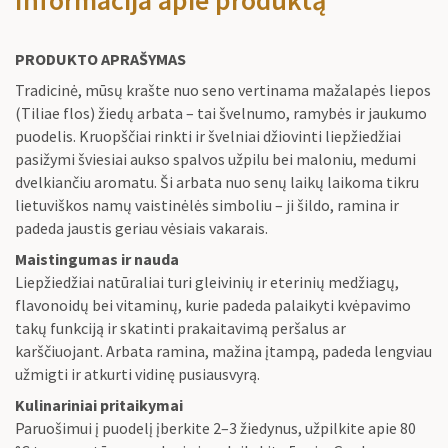
Informacija apie produktą
PRODUKTO APRAŠYMAS
Tradicinė, mūsų krašte nuo seno vertinama mažalapės liepos
(Tiliae flos) žiedų arbata – tai švelnumo, ramybės ir jaukumo
puodelis. Kruopščiai rinkti ir švelniai džiovinti liepžiedžiai
pasižymi šviesiai aukso spalvos užpilu bei maloniu, medumi
dvelkiančiu aromatu. Ši arbata nuo senų laikų laikoma tikru
lietuviškos namų vaistinėlės simboliu – ji šildo, ramina ir
padeda jaustis geriau vėsiais vakarais.
Maistingumas ir nauda
Liepžiedžiai natūraliai turi gleivinių ir eterinių medžiagų,
flavonoidų bei vitaminų, kurie padeda palaikyti kvėpavimo
takų funkciją ir skatinti prakaitavimą peršalus ar
karščiuojant. Arbata ramina, mažina įtampą, padeda lengviau
užmigti ir atkurti vidinę pusiausvyrą.
Kulinariniai pritaikymai
Paruošimui į puodelį įberkite 2–3 žiedynus, užpilkite apie 80