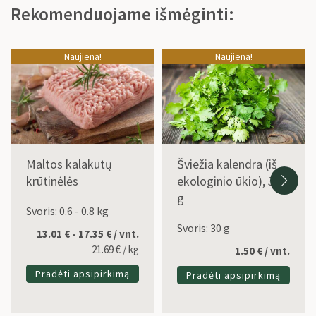
Rekomenduojame išmėginti:
Naujiena!
Naujiena!
Maltos kalakutų
Šviežia kalendra (iš
krūtinėlės
ekologinio ūkio), 30
g
Svoris: 0.6 - 0.8 kg
Svoris: 30 g
13.01 € - 17.35 € / vnt.
21.69
€
/ kg
1.50
€
/ vnt.
Pradėti apsipirkimą
Pradėti apsipirkimą