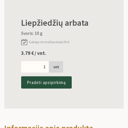
Liepžiedžių arbata
Svoris: 10 g
Galioja ne mažiau kaip 30 d.
3.79
€
/ vnt.
vnt
Pradėti apsipirkimą