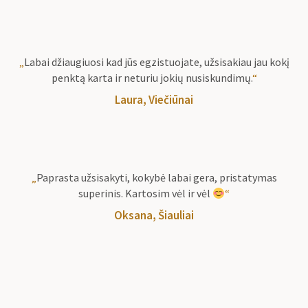
„
Labai džiaugiuosi kad jūs egzistuojate, užsisakiau jau kokį
penktą karta ir neturiu jokių nusiskundimų.
“
Laura, Viečiūnai
„
Paprasta užsisakyti, kokybė labai gera, pristatymas
superinis. Kartosim vėl ir vėl
“
Oksana, Šiauliai