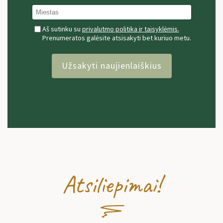
Aš sutinku su
privalutmo politika ir taisyklėmis.
Prenumeratos galėsite atsisakyti bet kuriuo metu.
Užsakyti naujienlaiškius
Atsiliepimai!