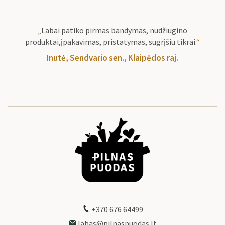
„
Labai patiko pirmas bandymas, nudžiugino
produktai,įpakavimas, pristatymas, sugrįšiu tikrai.
“
Inutė, Sendvario sen., Klaipėdos raj.
+370 676 64499
labas@pilnaspuodas.lt