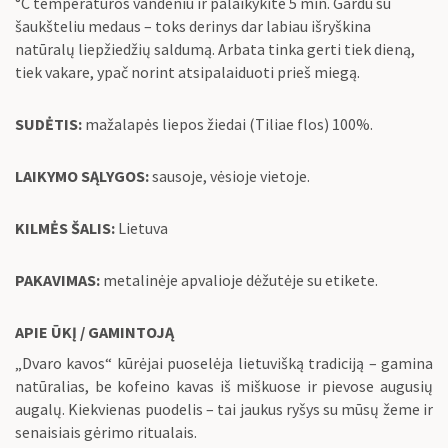
°C temperatūros vandeniu ir palaikykite 5 min. Gardu su
šaukšteliu medaus – toks derinys dar labiau išryškina
natūralų liepžiedžių saldumą. Arbata tinka gerti tiek dieną,
tiek vakare, ypač norint atsipalaiduoti prieš miegą.
SUDĖTIS:
mažalapės liepos žiedai (Tiliae flos) 100%.
LAIKYMO SĄLYGOS:
sausoje, vėsioje vietoje.
KILMĖS ŠALIS:
Lietuva
PAKAVIMAS:
metalinėje apvalioje dėžutėje su etikete.
APIE ŪKĮ / GAMINTOJĄ
„Dvaro kavos“ kūrėjai puoselėja lietuvišką tradiciją – gamina
natūralias, be kofeino kavas iš miškuose ir pievose augusių
augalų. Kiekvienas puodelis – tai jaukus ryšys su mūsų žeme ir
senaisiais gėrimo ritualais.