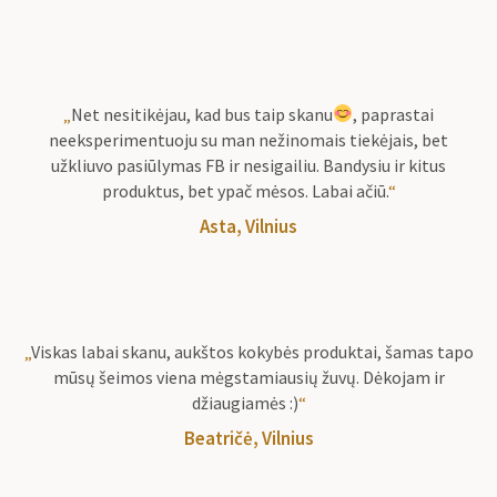
„
Net nesitikėjau, kad bus taip skanu
, paprastai
neeksperimentuoju su man nežinomais tiekėjais, bet
užkliuvo pasiūlymas FB ir nesigailiu. Bandysiu ir kitus
produktus, bet ypač mėsos. Labai ačiū.
“
Asta, Vilnius
„
Viskas labai skanu, aukštos kokybės produktai, šamas tapo
mūsų šeimos viena mėgstamiausių žuvų. Dėkojam ir
džiaugiamės :)
“
Beatričė, Vilnius