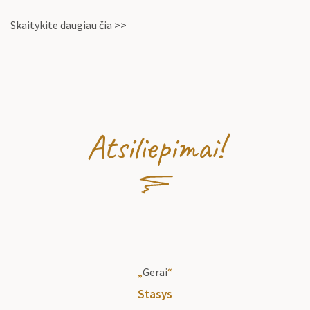
Skaitykite daugiau čia >>
Atsiliepimai!
„
Gerai
“
Stasys