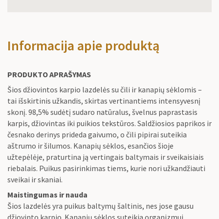
Informacija apie produktą
PRODUKTO APRAŠYMAS
Šios džiovintos karpio lazdelės su čili ir kanapių sėklomis –
tai išskirtinis užkandis, skirtas vertinantiems intensyvesnį
skonį. 98,5% sudėtį sudaro natūralus, švelnus paprastasis
karpis, džiovintas iki puikios tekstūros. Saldžiosios paprikos ir
česnako derinys prideda gaivumo, o čili pipirai suteikia
aštrumo ir šilumos. Kanapių sėklos, esančios šioje
užtepėlėje, praturtina ją vertingais baltymais ir sveikaisiais
riebalais. Puikus pasirinkimas tiems, kurie nori užkandžiauti
sveikai ir skaniai.
Maistingumas ir nauda
Šios lazdelės yra puikus baltymų šaltinis, nes jose gausu
džiovinto karpio. Kanapių sėklos suteikia organizmui