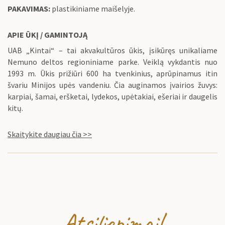
PAKAVIMAS:
plastikiniame maišelyje.
APIE ŪKĮ / GAMINTOJĄ
UAB „Kintai“ – tai akvakultūros ūkis, įsikūręs unikaliame
Nemuno deltos regioniniame parke. Veiklą vykdantis nuo
1993 m. Ūkis prižiūri 600 ha tvenkinius, aprūpinamus itin
švariu Minijos upės vandeniu. Čia auginamos įvairios žuvys:
karpiai, šamai, eršketai, lydekos, upėtakiai, ešeriai ir daugelis
kitų.
Skaitykite daugiau čia >>
Atsiliepimai!