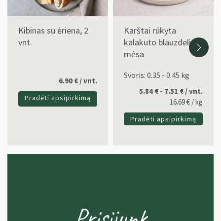
Kibinas su ėriena, 2
Karštai rūkyta
vnt.
kalakuto blauzdelių
mėsa
Svoris: 0.35 - 0.45 kg
6.90
€
/ vnt.
5.84 € - 7.51 € / vnt.
Pradėti apsipirkimą
16.69
€
/ kg
Pradėti apsipirkimą
Prisijunk