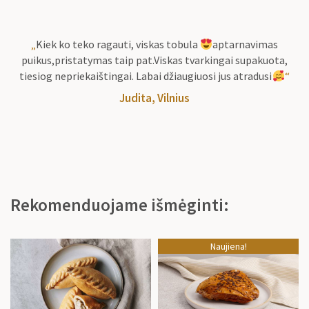
„
Kiek ko teko ragauti, viskas tobula
aptarnavimas
puikus,pristatymas taip pat.Viskas tvarkingai supakuota,
tiesiog nepriekaištingai. Labai džiaugiuosi jus atradusi
“
Judita, Vilnius
Rekomenduojame išmėginti:
Naujiena!