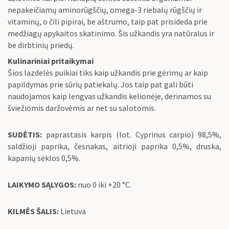
nepakeičiamų aminorūgščių, omega-3 riebalų rūgščių ir
vitaminų, o čili pipirai, be aštrumo, taip pat prisideda prie
medžiagų apykaitos skatinimo. Šis užkandis yra natūralus ir
be dirbtinių priedų.
Kulinariniai pritaikymai
Šios lazdelės puikiai tiks kaip užkandis prie gėrimų ar kaip
papildymas prie sūrių patiekalų. Jos taip pat gali būti
naudojamos kaip lengvas užkandis kelionėje, derinamos su
šviežiomis daržovėmis ar net su salotomis.
SUDĖTIS:
paprastasis karpis (lot. Cyprinus carpio) 98,5%,
saldžioji paprika, česnakas, aitrioji paprika 0,5%, druska,
kapanių sėklos 0,5%.
LAIKYMO SĄLYGOS:
nuo 0 iki +20 °C.
KILMĖS ŠALIS:
Lietuva