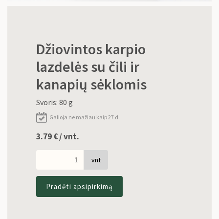
Džiovintos karpio
lazdelės su čili ir
kanapių sėklomis
Svoris: 80 g
Galioja ne mažiau kaip 27 d.
3.79
€
/ vnt.
vnt
Pradėti apsipirkimą