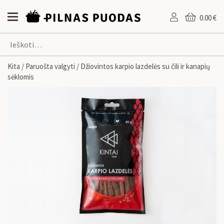
0.00 €
Kita
/
Paruošta valgyti
/ Džiovintos karpio lazdelės su čili ir kanapių
sėklomis