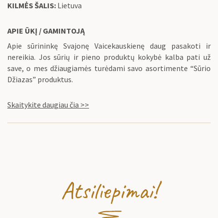
KILMĖS ŠALIS:
Lietuva
APIE ŪKĮ / GAMINTOJĄ
Apie sūrininkę Svajonę Vaicekauskienę daug pasakoti ir
nereikia. Jos sūrių ir pieno produktų kokybė kalba pati už
save, o mes džiaugiamės turėdami savo asortimente “Sūrio
Džiazas” produktus.
Skaitykite daugiau čia >>
Atsiliepimai!