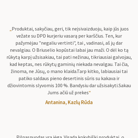
„
Produktai, sakyčiau, geri, tik neįsivaizduoju, kaip jūs juos
vežate su DPD kurjeriu vasarą per karščius. Ten, kur
pažymėjau "negaliu vertinti", tai , vadinasi, aš jų dar
nevalgiau. O Briuselio kopūstai labai jau maži. O dėl ko tą
rūkytą karpį užsisakiau, tai pati nežinau, tikriausiai galvojau,
kad keptas, nes rūkytų gaminių niekada nevalgau. Tai čia,
žinoma, ne Jūsų, o mano klaida.Tarp kitko, labiausiai tai
patiko saldaus pieno desertinis sūris su kakava ir
džiovintomis slyvomis 100 %. Bandysiu dar užsisakyti.Sakau
Jums ačiū už prekes
“
Antanina, Kazlų Rūda
„
Pilnaspuodas yra jėga. Visada kokybiški produktai, o