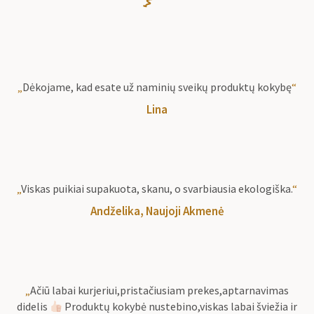
„
Dėkojame, kad esate už naminių sveikų produktų kokybę
“
Lina
„
Viskas puikiai supakuota, skanu, o svarbiausia ekologiška.
“
Andželika, Naujoji Akmenė
„
Ačiū labai kurjeriui,pristačiusiam prekes,aptarnavimas
didelis
Produktų kokybė nustebino,viskas labai šviežia ir