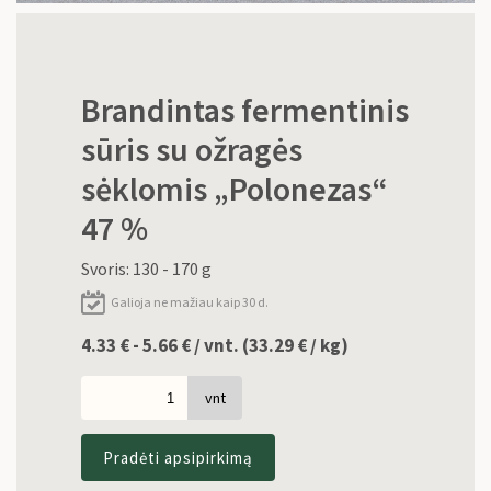
Brandintas fermentinis
sūris su ožragės
sėklomis „Polonezas“
47 %
Svoris: 130 - 170 g
Galioja ne mažiau kaip 30 d.
4.33 € - 5.66 € / vnt. (
33.29
€
/ kg)
vnt
Pradėti apsipirkimą