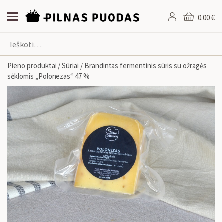
0.00 €
Pieno produktai
/
Sūriai
/ Brandintas fermentinis sūris su ožragės
sėklomis „Polonezas“ 47 %