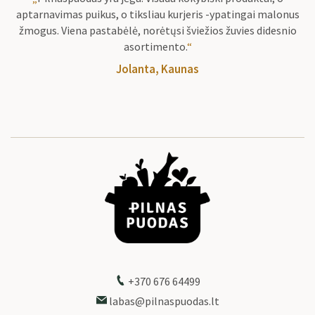
aptarnavimas puikus, o tiksliau kurjeris -ypatingai malonus
žmogus. Viena pastabėlė, norėtųsi šviežios žuvies didesnio
asortimento.
“
Jolanta, Kaunas
+370 676 64499
labas@pilnaspuodas.lt