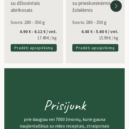
su džiovintais
su prieskoninėmis
abrikosais
žolelėmis
Svoris: 280 - 350 g
Svoris: 280 - 350 g
4.90 € - 6.12 € / vnt.
4.48 € - 5.60 € / vnt.
17.49
€
/ kg
15.99
€
/ kg
Pradėti apsipirkimą
Pradėti apsipirkimą
Prisijunk
prie daugiau nei 7000 žmonių, kurie gauna
naujienlaiškius su video receptais, straipsniais