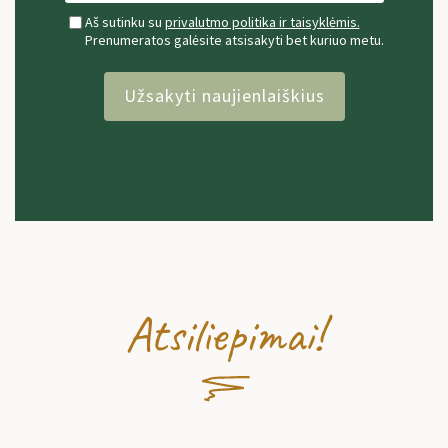
Aš sutinku su
privalutmo politika ir taisyklėmis.
Prenumeratos galėsite atsisakyti bet kuriuo metu.
Užsakyti naujienlaiškius
Atsiliepimai!