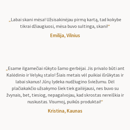
„
Labai skani mėsa! Užsisakinėjau pirmą kartą, tad kokybe
tikrai džiaugiuosi, mėsa buvo sultinga, skani!
“
Emilija, Vilnius
„
Esame ilgamečiai rūkyto šamo gerbėjai. Jis privalo būti ant
Kalėdinio ir Velykų stalo! Šiais metais vėl puikiai išrūkytas ir
labai skanus! Jūrų lydeka nudžiugino šviežumu. Dėl
plačiakakčio užsakymo šiek tiek gailėjausi, nes buvo su
žvynais, bet, tiesiog, nepagalvojau, kad skrostas nereiškia ir
nuskustas. Visumoj, puikūs produktai!
“
Kristina, Kaunas