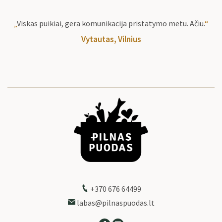
„
Viskas puikiai, gera komunikacija pristatymo metu. Ačiu.
“
Vytautas, Vilnius
+370 676 64499
labas@pilnaspuodas.lt