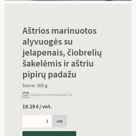
Aštrios marinuotos
alyvuogės su
jelapenais, čiobrelių
šakelėmis ir aštriu
pipirų padažu
Svoris: 300 g
Galioja ne mažiau kaip 7 d.
10.29
€
/ vnt.
vnt