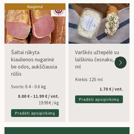
Naujiena!
Šaltai rūkyta
Varškės užtepėlė su
kiaulienos nugarinė
laiškiniu česnaku, 125
be odos, aukščiausia
ml
rūšis
Kiekis: 125 ml
Svoris: 0.4 - 0.6 kg
1.70
€
/ vnt.
8.00 € - 11.99 € / vnt.
Pradėti apsipirkimą
19.99
€
/ kg
Pradėti apsipirkimą