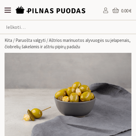
0.00 €
Kita
/
Paruošta valgyti
/ Aštrios marinuotos alyvuogės su jelapenais,
čiobrelių šakelėmis ir aštriu pipirų padažu