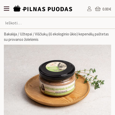
0.00 €
Bakalėja
/
Užtepai
/ Viščiukų (iš ekologinio ūkio) kepenėlių paštetas
su provanso žolelėmis