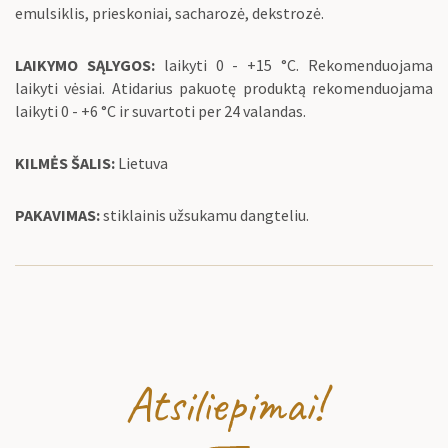
emulsiklis, prieskoniai, sacharozė, dekstrozė.
LAIKYMO SĄLYGOS:
laikyti 0 - +15 °C. Rekomenduojama
laikyti vėsiai. Atidarius pakuotę produktą rekomenduojama
laikyti 0 - +6 °C ir suvartoti per 24 valandas.
KILMĖS ŠALIS:
Lietuva
PAKAVIMAS:
stiklainis užsukamu dangteliu.
Atsiliepimai!