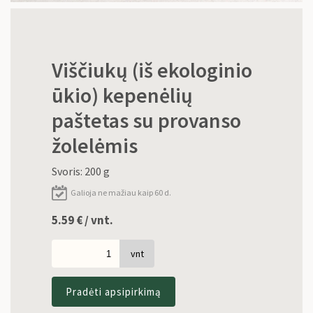
Viščiukų (iš ekologinio
ūkio) kepenėlių
paštetas su provanso
žolelėmis
Svoris: 200 g
Galioja ne mažiau kaip 60 d.
5.59
€
/ vnt.
vnt
Pradėti apsipirkimą