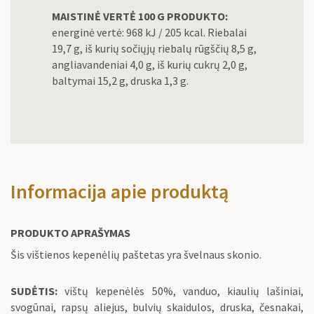
MAISTINĖ VERTĖ 100 G PRODUKTO:
energinė vertė: 968 kJ / 205 kcal. Riebalai
19,7 g, iš kurių sočiųjų riebalų rūgščių 8,5 g,
angliavandeniai 4,0 g, iš kurių cukrų 2,0 g,
baltymai 15,2 g, druska 1,3 g.
Informacija apie produktą
PRODUKTO APRAŠYMAS
Šis vištienos kepenėlių paštetas yra švelnaus skonio.
SUDĖTIS:
vištų kepenėlės 50%, vanduo, kiaulių lašiniai,
svogūnai, rapsų aliejus, bulvių skaidulos, druska, česnakai,