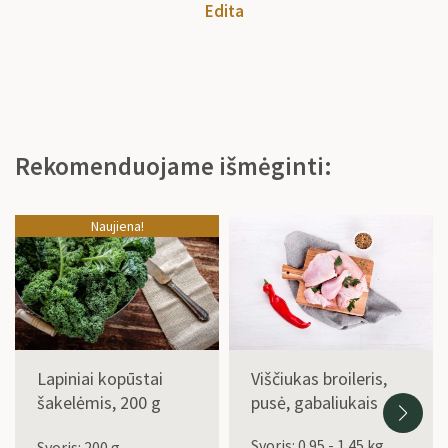
Edita
Rekomenduojame išmėginti:
Naujiena!
Lapiniai kopūstai
Viščiukas broileris,
šakelėmis, 200 g
pusė, gabaliukais
Svoris: 0.95 - 1.45 kg
Svoris: 200 g