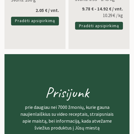
9.78 € - 14.92 € / vnt.
2.05
€
/ vnt.
10.29
€
/ kg
Pradėti apsipirkimą
Pradėti apsipirkimą
Prisijunk
prie daugiau nei 7000 žmonių, kurie gauna
naujienlaiškius su video receptais, straipsniais
apie maistą, bei informaciją, kada atvežame
šviežius produktus į Jūsų miestą