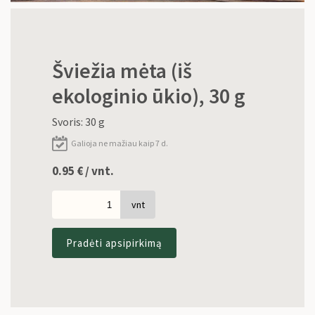
Šviežia mėta (iš
ekologinio ūkio), 30 g
Svoris: 30 g
Galioja ne mažiau kaip 7 d.
0.95
€
/ vnt.
vnt
Pradėti apsipirkimą