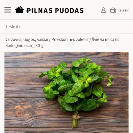
0.00 €
Daržovės, uogos, vaisiai
/
Prieskoninės žolelės
/ Šviežia mėta (iš
ekologinio ūkio), 30 g