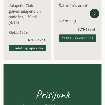
Jalapeño Club –
Šaltmėtės arbata
gaivus jalapeño čili
padažas, 150 ml
Svoris: 10 g
(4/10)
3.79
€
/ vnt.
Kiekis: 150 ml
Pradėti apsipirkimą
6.95
€
/ vnt.
Pradėti apsipirkimą
Prisijunk