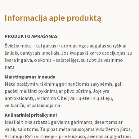
Informacija apie produktą
PRODUKTO APRAŠYMAS
Šviežia mėta – tai gaivus ir aromatingas augalas su ryškiai
žaliais, dantytais lapeliais. Jos kvapas iš karto asocijuojasi su
švara ir gaiva, o skonis – salstelėjęs, su subtilia vėsinimo
nata.
Maistingumas ir nauda
Mėta pasižymi virškinimą gerinančiomis savybėmis, gali
padėti malšinti pykinimą ar pilvo pūtimą. Joje yra
antioksidantų, vitamino C bei įvairių eterinių aliejų,
veikiančių atpalaiduojamai.
Kulinariniai pritaikymai
Idealiai tinka arbatai, gaiviems gėrimams, desertams ar
vaisių salotoms. Taip pat mėta naudojama Viduržemio jūros,
Artimųjų Rytų virtuvėje – prie kuskuso, avienos ar jogurtinių