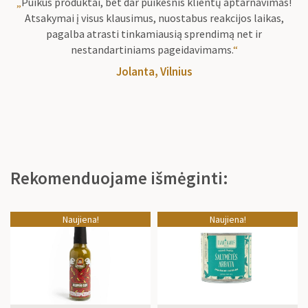
„
Puikūs produktai, bet dar puikesnis klientų aptarnavimas!
Atsakymai į visus klausimus, nuostabus reakcijos laikas,
pagalba atrasti tinkamiausią sprendimą net ir
nestandartiniams pageidavimams.
“
Jolanta, Vilnius
Rekomenduojame išmėginti:
Naujiena!
Naujiena!