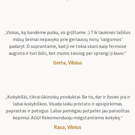
„
Viskas, ką bandėme puiku, vis grįžtame. :) Tik laukinės lašišos
mūsų šeimai nepavyko prie geriausių norų 'valgomos'
padaryt :D suprantame, kad ji ne tokia skani kaip fermose
auginta ir turi būti, bet mums tiesiog per sprangi ji buvo.
“
Greta, Vilnius
„
Kokybiški, tikrai ūkininkų produktai. Be to, dar ir žuvies yra ir
labai kokybiškos. Visada laiku pristato ir apsipirkimas
paprastas ir patogus. Labai pamėgau putpeles jau paruoštas
kepimui. Ačiū! Rekomenduoju mėgstantiems kokybę.
“
Rasa, Vilnius